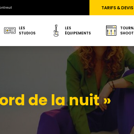
TARIFS & DEVIS
ntreuil
LES
LES
TOURN
STUDIOS
ÉQUIPEMENTS
SHOOT
rd de la nuit »