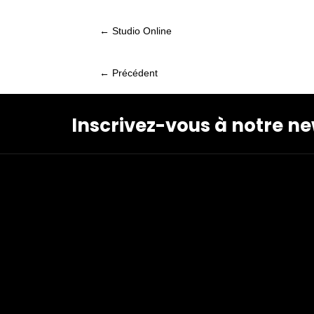
← Studio Online
Posts
navigation
← Précédent
Posts
navigation
Inscrivez-vous à notre ne