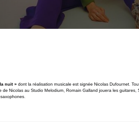
odium-paris/
la nuit »
dont la réalisation musicale est signée Nicolas Dufournet. T
de Nicolas au Studio Melodium, Romain Galland jouera les guitares, Scot
s saxophones.