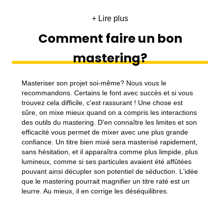
proposition originale du titre et de mettre en valeur ses
forces. Comme par exemple supprimer les ‘Sʼ ou les
+ Lire plus
plosives trop présentes sur la voix qui vont rendre
Comment faire un bon
lʼécoute fatigante. Cela permet aussi de remettre du gain
dans un passage pour affirmer son rôle de climax ou
mastering?
bien de lisser les transientes pour plus de confort
dʼécoute. Le mastering sert également à éclaircir un titre
un peu sombre, dégraisser un passage un peu lourd en
Masteriser son projet soi-même? Nous vous le
bas médium sans oublier les accidents comme les clics
recommandons. Certains le font avec succès et si vous
numériques ou les inversions de phase sur le grave.
trouvez cela difficile, c'est rassurant ! Une chose est
Editer
sûre, on mixe mieux quand on a compris les interactions
Il arrive de demander au mastering dʼéditer un titre pour
des outils du mastering. D'en connaître les limites et son
une version plus courte, pour des besoins promo
efficacité vous permet de mixer avec une plus grande
comme la radio. Dans ce cas, on donnera des stems.
confiance. Un titre bien mixé sera masterisé rapidement,
Cʼest aussi un moment où on peut agir sur la narration
sans hésitation, et il apparaîtra comme plus limpide, plus
de lʼalbum en réglant lʼordre, les silences ou les cross
lumineux, comme si ses particules avaient été affûtées
fades entre les morceaux. Il est fortement conseillé de
pouvant ainsi décupler son potentiel de séduction. Lʼidée
venir avec un ordre.
que le mastering pourrait magnifier un titre raté est un
leurre. Au mieux, il en corrige les déséquilibres.
Maximiser le niveau
La norme depuis une vingtaine dʼannées est de sonner
fort même si avec lʼarrivée des plateformes de