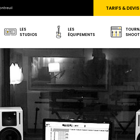
TARIFS & DEVIS
ntreuil
LES
LES
TOURN
STUDIOS
ÉQUIPEMENTS
SHOOT