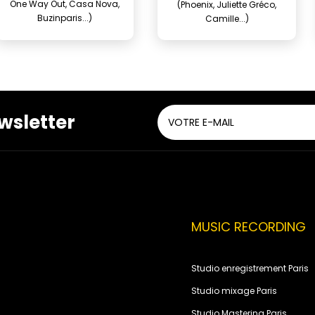
One Way Out, Casa Nova,
(Phoenix, Juliette Gréco,
Buzinparis...)
Camille...)
wsletter
MUSIC RECORDING
Studio enregistrement Paris
Studio mixage Paris
Studio Mastering Paris