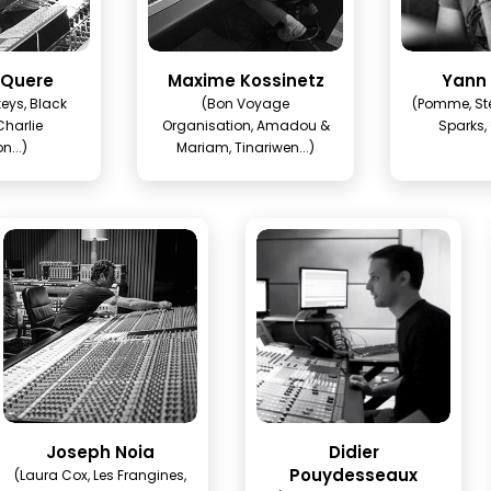
 Quere
Maxime Kossinetz
Yann
eys, Black
(Bon Voyage
(Pomme, St
harlie
Organisation, Amadou &
Sparks, 
n...)
Mariam, Tinariwen...)
Joseph Noia
Didier
Pouydesseaux
(Laura Cox, Les Frangines,