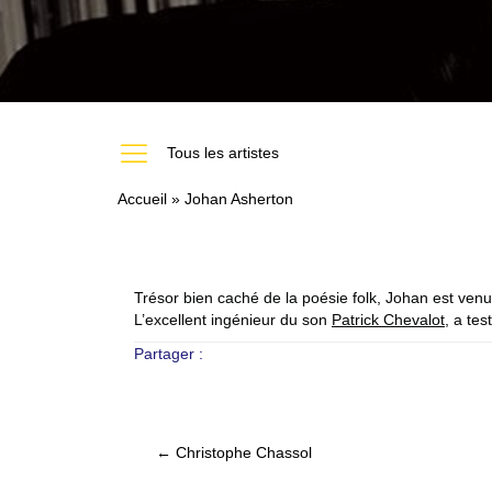
https://melodiumstudio.com/les-artistes-du-studio-mel
Tous les artistes
Accueil
»
Johan Asherton
Trésor bien caché de la poésie folk, Johan est ven
L’excellent ingénieur du son
Patrick Chevalot
, a te
Partager :
← Christophe Chassol
Posts