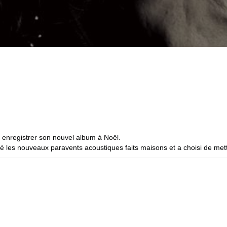
odium-paris/
u enregistrer son nouvel album à Noël.
sté les nouveaux paravents acoustiques faits maisons et a choisi de me