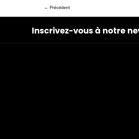
navigation
← Précédent
Posts
navigation
Inscrivez-vous à notre ne