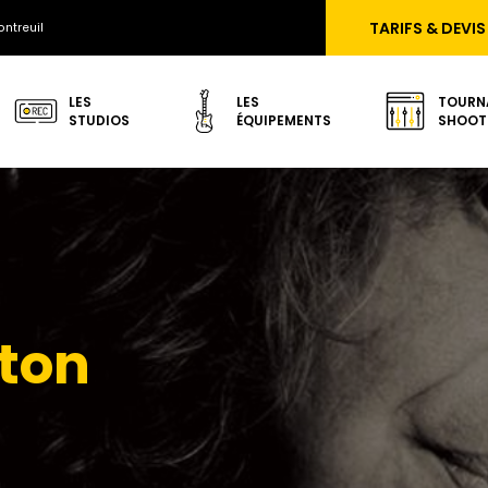
TARIFS & DEVIS
ntreuil
LES
LES
TOURN
STUDIOS
ÉQUIPEMENTS
SHOOT
ton