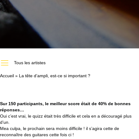
https://melodiumstudio.com/les-artistes-du-studio-melodium-paris/
Tous les artistes
Accueil
»
La tête d’ampli, est-ce si important ?
Sur 150 participants, le meilleur score était de 40% de bonnes
réponses…
Oui c’est vrai, le quizz était très difficile et cela en a découragé plus
d’un.
Mea culpa, le prochain sera moins difficile ! il s’agira cette de
reconnaître des guitares cette fois ci !