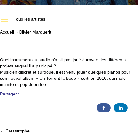
https://melodiumstudio.com/les-artistes-du-studio-melodium-paris/
Tous les artistes
Accueil
»
Olivier Marguerit
Quel instrument du studio n’a t-il pas joué à travers les différents
projets auquel il a participé ?
Musicien discret et surdoué, il est venu jouer quelques pianos pour
son nouvel album «
Un Torrent la Boue
» sorti en 2016, qui mêle
intimité et pop débridée.
Partager :
← Catastrophe
Posts