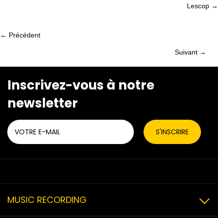
Lescop →
navigation
← Précédent
Posts
Suivant →
Posts
navigation
navigation
Inscrivez-vous à notre
newsletter
MUSIC RECORDING