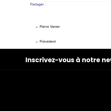
Partager :
← Pierre Vanier
Posts
navigation
← Précédent
Posts
navigation
Inscrivez-vous à notre ne