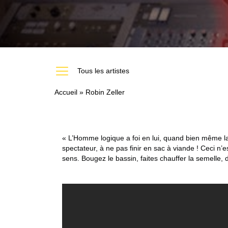
https://melodiumstudio.com/les-artistes-du-studio-mel
Tous les artistes
Accueil
»
Robin Zeller
« L’Homme logique a foi en lui, quand bien même la l
spectateur, à ne pas finir en sac à viande ! Ceci n’
sens. Bougez le bassin, faites chauffer la semelle,