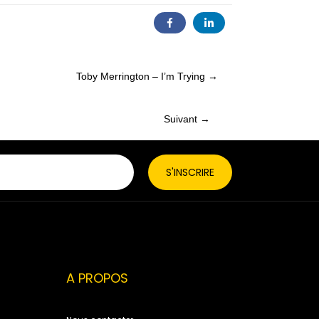
Toby Merrington – I’m Trying →
Suivant →
Posts
navigation
A PROPOS