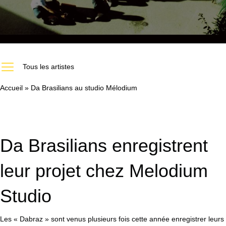
https://melodiumstudio.com/les-artistes-du-studio-melodium-paris/
Tous les artistes
Accueil
»
Da Brasilians au studio Mélodium
Da Brasilians enregistrent
leur projet chez Melodium
Studio
Les « Dabraz » sont venus plusieurs fois cette année enregistrer leurs