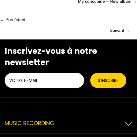
My concubine – New album →
navigation
← Précédent
Posts
Suivant →
Posts
navigation
navigation
Inscrivez-vous à notre
newsletter
MUSIC RECORDING