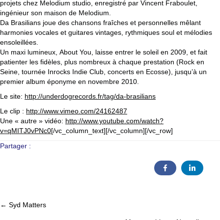
projets chez Melodium studio, enregistré par Vincent Fraboulet,
ingénieur son maison de Melodium.
Da Brasilians joue des chansons fraîches et personnelles mêlant
harmonies vocales et guitares vintages, rythmiques soul et mélodies
ensoleillées.
Un maxi lumineux, About You, laisse entrer le soleil en 2009, et fait
patienter les fidèles, plus nombreux à chaque prestation (Rock en
Seine, tournée Inrocks Indie Club, concerts en Ecosse), jusqu’à un
premier album éponyme en novembre 2010.
Le site:
http://underdogrecords.fr/tag/da-brasilians
Le clip :
http://www.vimeo.com/24162487
Une « autre » vidéo:
http://www.youtube.com/watch?
v=qMITJ0vPNc0
[/vc_column_text][/vc_column][/vc_row]
Partager :
← Syd Matters
Posts