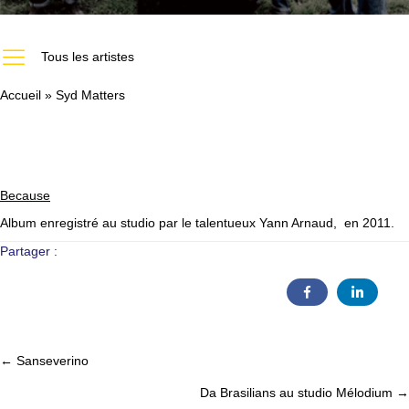
https://melodiumstudio.com/les-artistes-du-studio-melodium-paris/
Tous les artistes
Accueil
»
Syd Matters
Because
Album enregistré au studio par le talentueux Yann Arnaud, en 2011.
Partager :
← Sanseverino
Posts
Da Brasilians au studio Mélodium →
navigation