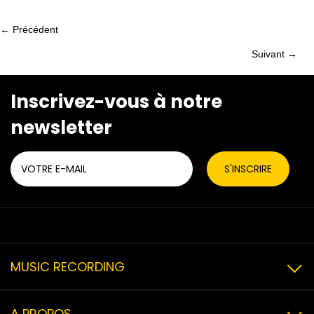
← Précédent
Posts
Suivant →
Posts
navigation
navigation
Inscrivez-vous à notre
newsletter
MUSIC RECORDING
A PROPOS