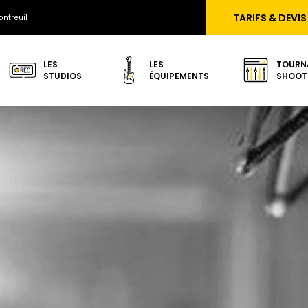
TARIFS & DEVIS
ntreuil
LES
LES
TOURN
STUDIOS
ÉQUIPEMENTS
SHOOT