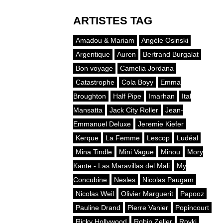
ARTISTES TAG
Amadou & Mariam
Angèle Osinski
Argentique
Auren
Bertrand Burgalat
Bon voyage
Camelia Jordana
Catastrophe
Cola Boyy
Emma
Broughton
Half Pipe
Imarhan
Ital
Mansatta
Jack City Roller
Jean-
Emmanuel Deluxe
Jeremie Kiefer
Kerque
La Femme
Lescop
Ludéal
Mina Tindle
Mini Vague
Minou
Mory
Kante - Las Maravillas del Mali
My
Concubine
Nesles
Nicolas Paugam
Nicolas Weil
Olivier Marguerit
Papooz
Pauline Drand
Pierre Vanier
Popincourt
Ricky Hollywood
Robin Zeller
Rovki