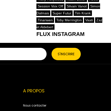
Session Voix Off
Silvain Vanot
Simon
Dalmais
Super Futur
Tim Krank
Tinariwen
Toby Merrington
Vaati
Zaz
et Aldebert
FLUX INSTAGRAM
A PROPOS
Nous contacter