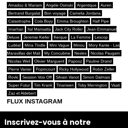
Amadou & Mariam
Angèle Osinski
Argentique
Auren
Bertrand Burgalat
Bon voyage
Camelia Jordana
Catastrophe
Cola Boyy
Emma Broughton
Half Pipe
Imarhan
Ital Mansatta
Jack City Roller
Jean-Emmanuel
Deluxe
Jeremie Kiefer
Kerque
La Femme
Lescop
Ludéal
Mina Tindle
Mini Vague
Minou
Mory Kante - Las
Maravillas del Mali
My Concubine
Nesles
Nicolas Paugam
Nicolas Weil
Olivier Marguerit
Papooz
Pauline Drand
Pierre Vanier
Popincourt
Ricky Hollywood
Robin Zeller
Rovki
Session Voix Off
Silvain Vanot
Simon Dalmais
Super Futur
Tim Krank
Tinariwen
Toby Merrington
Vaati
Zaz et Aldebert
FLUX INSTAGRAM
Inscrivez-vous à notre