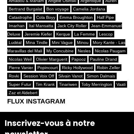
Amadou & Mariam
Angèle Osinski
Argentique
Auren
Bertrand Burgalat
Bon voyage
Camelia Jordana
Catastrophe
Cola Boyy
Emma Broughton
Half Pipe
Imarhan
Ital Mansatta
Jack City Roller
Jean-Emmanuel
Deluxe
Jeremie Kiefer
Kerque
La Femme
Lescop
Ludéal
Mina Tindle
Mini Vague
Minou
Mory Kante - Las
Maravillas del Mali
My Concubine
Nesles
Nicolas Paugam
Nicolas Weil
Olivier Marguerit
Papooz
Pauline Drand
Pierre Vanier
Popincourt
Ricky Hollywood
Robin Zeller
Rovki
Session Voix Off
Silvain Vanot
Simon Dalmais
Super Futur
Tim Krank
Tinariwen
Toby Merrington
Vaati
Zaz et Aldebert
FLUX INSTAGRAM
Inscrivez-vous à notre