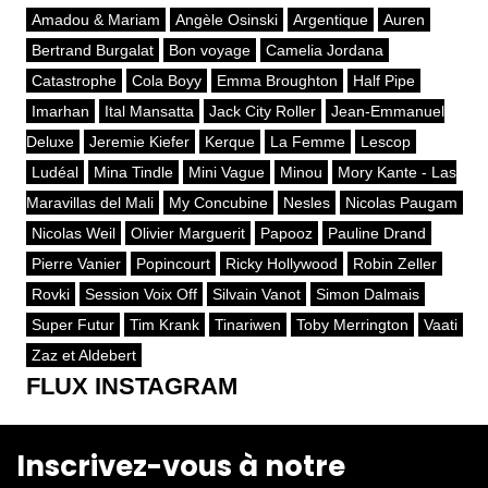
Amadou & Mariam
Angèle Osinski
Argentique
Auren
Bertrand Burgalat
Bon voyage
Camelia Jordana
Catastrophe
Cola Boyy
Emma Broughton
Half Pipe
Imarhan
Ital Mansatta
Jack City Roller
Jean-Emmanuel
Deluxe
Jeremie Kiefer
Kerque
La Femme
Lescop
Ludéal
Mina Tindle
Mini Vague
Minou
Mory Kante - Las
Maravillas del Mali
My Concubine
Nesles
Nicolas Paugam
Nicolas Weil
Olivier Marguerit
Papooz
Pauline Drand
Pierre Vanier
Popincourt
Ricky Hollywood
Robin Zeller
Rovki
Session Voix Off
Silvain Vanot
Simon Dalmais
Super Futur
Tim Krank
Tinariwen
Toby Merrington
Vaati
Zaz et Aldebert
FLUX INSTAGRAM
Inscrivez-vous à notre