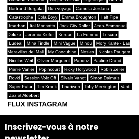
Bertrand Burgalat
Bon voyage
Camelia Jordana
Catastrophe
Cola Boyy
Emma Broughton
Half Pipe
Imarhan
Ital Mansatta
Jack City Roller
Jean-Emmanuel
Deluxe
Jeremie Kiefer
Kerque
La Femme
Lescop
Ludéal
Mina Tindle
Mini Vague
Minou
Mory Kante - Las
Maravillas del Mali
My Concubine
Nesles
Nicolas Paugam
Nicolas Weil
Olivier Marguerit
Papooz
Pauline Drand
Pierre Vanier
Popincourt
Ricky Hollywood
Robin Zeller
Rovki
Session Voix Off
Silvain Vanot
Simon Dalmais
Super Futur
Tim Krank
Tinariwen
Toby Merrington
Vaati
Zaz et Aldebert
FLUX INSTAGRAM
Inscrivez-vous à notre
newsletter